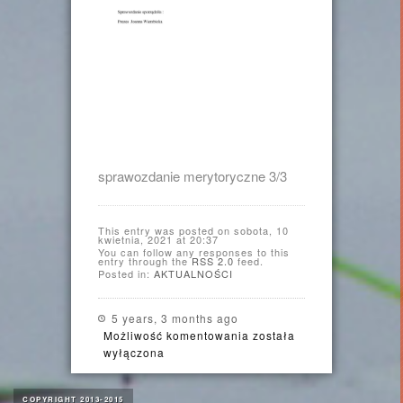
sprawozdanie merytoryczne 3/3
This entry was posted on sobota, 10
kwietnia, 2021 at 20:37
You can follow any responses to this
entry through the
RSS 2.0
feed.
Posted in:
AKTUALNOŚCI
5 years, 3 months ago
Sprawozdanie
Możliwość komentowania
została
Merytoryczne
wyłączona
i
Finansowe
COPYRIGHT 2013-2015
za