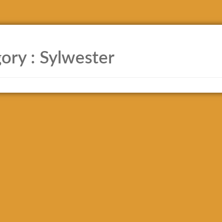
ory :
Sylwester