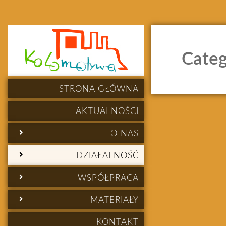
Categ
STRONA GŁÓWNA
AKTUALNOŚCI
O NAS
DZIAŁALNOŚĆ
WSPÓŁPRACA
MATERIAŁY
KONTAKT