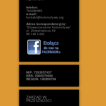
telefon:
794386985
e-mail:
kontakt@kolomotywa.org
Adres korespondencyjny:
“Stowarzyszenie Kolomotywa”
ul. Zelwerowicza 59
90-148 Łódź
NIP: 7252037437
KRS: 0000370646
REGON: 100999704
ZARZĄD W
PRZESZŁOŚCI