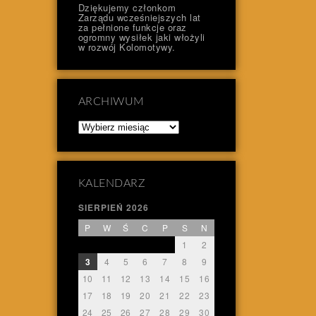
Dziękujemy członkom
Zarządu wcześniejszych lat
za pełnione funkcje oraz
ogromny wysiłek jaki włożyli
w rozwój Kolomotywy.
ARCHIWUM
Archiwum
KALENDARZ
SIERPIEŃ 2026
P
W
Ś
C
P
S
N
1
2
3
4
5
6
7
8
9
10
11
12
13
14
15
16
17
18
19
20
21
22
23
24
25
26
27
28
29
30