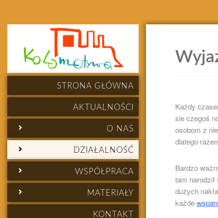
Wyja
STRONA GŁÓWNA
Każdy czasem
AKTUALNOŚCI
sie czegoś n
O NAS
osobom z ni
dlatego razem
DZIAŁALNOŚĆ
Bardzo ważny
WSPÓŁPRACA
tam narodził
dużych nakła
MATERIAŁY
każde
wspar
KONTAKT