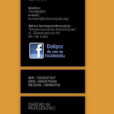
telefon:
794386985
e-mail:
kontakt@kolomotywa.org
Adres korespondencyjny:
“Stowarzyszenie Kolomotywa”
ul. Zelwerowicza 59
90-148 Łódź
NIP: 7252037437
KRS: 0000370646
REGON: 100999704
ZARZĄD W
PRZESZŁOŚCI