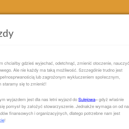
zdy
 chciałby gdzieś wyjechać, odetchnąć, zmienić otoczenie, nauczy
owego. Ale nie każdy ma taką możliwość. Szczególnie trudno jest
epełnosprwanością lub zagrożonym wykluczeniem społecznym,
 staramy się to zmienić!
m wyjazdem jest dla nas letni wyjazd do
Sulejowa
–
gdyż właśnie
 się pomysł by założyć stowarzyszenie. Jednakże wymaga on od na
dów finansowych i organizacyjnych, dlatego potrzebne nam jest
cie
!