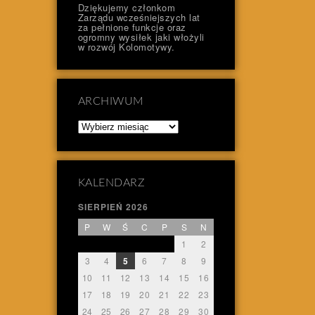
Dziękujemy członkom
Zarządu wcześniejszych lat
za pełnione funkcje oraz
ogromny wysiłek jaki włożyli
w rozwój Kolomotywy.
ARCHIWUM
Archiwum
KALENDARZ
SIERPIEŃ 2026
P
W
Ś
C
P
S
N
1
2
3
4
5
6
7
8
9
10
11
12
13
14
15
16
17
18
19
20
21
22
23
24
25
26
27
28
29
30