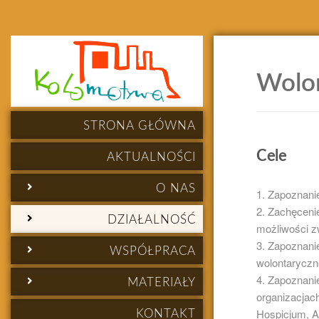
Wolon
STRONA GŁÓWNA
Cele
AKTUALNOŚCI
O NAS
Zapoznanie
Zachęcenie
DZIAŁALNOŚĆ
możliwości z
Zapoznanie
WSPÓŁPRACA
wolontaryczn
Zapoznani
MATERIAŁY
organizacjac
Hospicjum,
KONTAKT