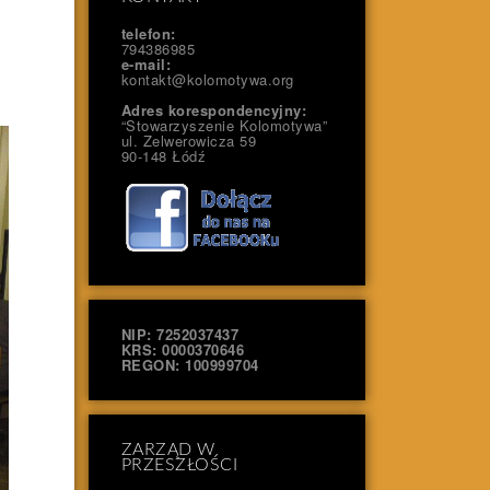
telefon:
794386985
e-mail:
.
kontakt@kolomotywa.org
Adres korespondencyjny:
“Stowarzyszenie Kolomotywa”
ul. Zelwerowicza 59
90-148 Łódź
NIP: 7252037437
KRS: 0000370646
REGON: 100999704
ZARZĄD W
PRZESZŁOŚCI