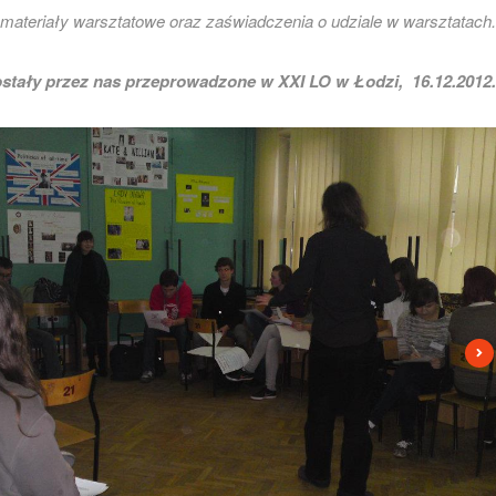
ateriały warsztatowe oraz zaświadczenia o udziale w warsztatach.
ostały przez nas przeprowadzone w XXI LO w Łodzi, 16.12.2012