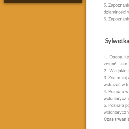
Zapoznani
działalności
Zapoznanie
Sylwetka
Osoba, któ
zostać i jaka
Wie jakie 
Zna mniej 
wskazać w kt
Poznała wy
wolontaryczn
Poznała po
wolontaryczn
Czas trwani