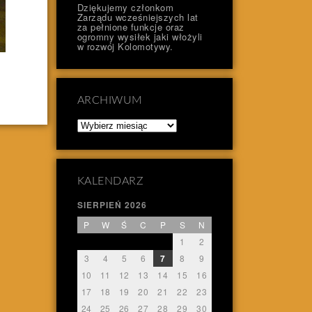
Dziękujemy członkom
Zarządu wcześniejszych lat
za pełnione funkcje oraz
ogromny wysiłek jaki włożyli
w rozwój Kolomotywy.
ARCHIWUM
Archiwum
KALENDARZ
SIERPIEŃ 2026
P
W
Ś
C
P
S
N
1
2
3
4
5
6
7
8
9
10
11
12
13
14
15
16
17
18
19
20
21
22
23
24
25
26
27
28
29
30