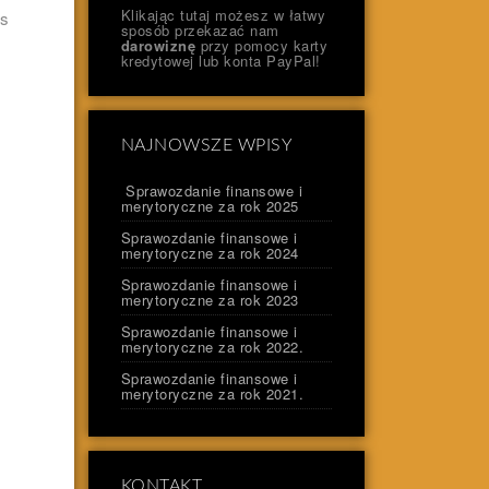
Klikając tutaj możesz w łatwy
as
sposób przekazać nam
darowiznę
przy pomocy karty
kredytowej lub konta PayPal!
NAJNOWSZE WPISY
Sprawozdanie finansowe i
merytoryczne za rok 2025
Sprawozdanie finansowe i
merytoryczne za rok 2024
Sprawozdanie finansowe i
merytoryczne za rok 2023
Sprawozdanie finansowe i
merytoryczne za rok 2022.
Sprawozdanie finansowe i
merytoryczne za rok 2021.
KONTAKT