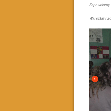
Zapewniamy m
Warsztaty z