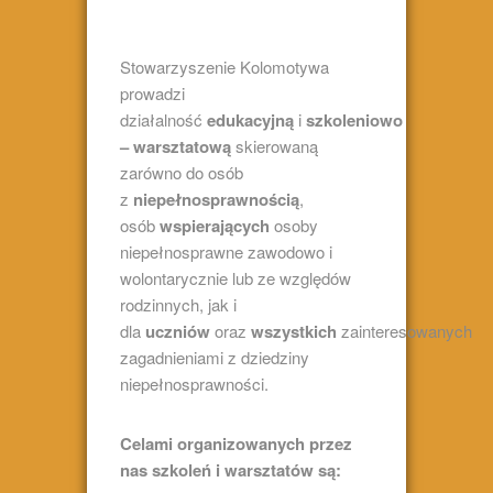
Stowarzyszenie Kolomotywa
prowadzi
działalność
edukacyjną
i
szkoleniowo
– warsztatową
skierowaną
zarówno do osób
z
niepełnosprawnością
,
osób
wspierających
osoby
niepełnosprawne zawodowo i
wolontarycznie lub ze względów
rodzinnych, jak i
dla
uczniów
oraz
wszystkich
zainteresowanych
zagadnieniami z dziedziny
niepełnosprawności.
Celami organizowanych przez
nas szkoleń i warsztatów są: