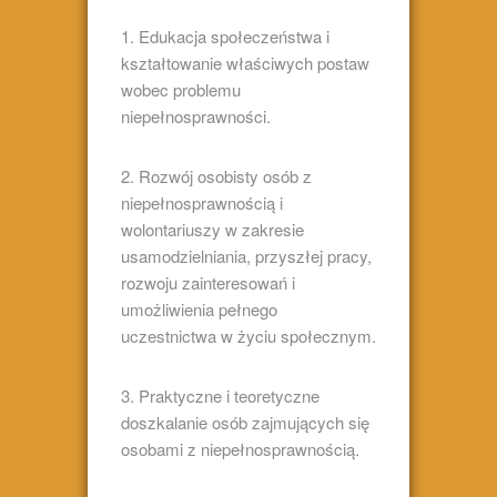
1. Edukacja społeczeństwa i
kształtowanie właściwych postaw
wobec problemu
niepełnosprawności.
2. Rozwój osobisty osób z
niepełnosprawnością i
wolontariuszy w zakresie
usamodzielniania, przyszłej pracy,
rozwoju zainteresowań i
umożliwienia pełnego
uczestnictwa w życiu społecznym.
3. Praktyczne i teoretyczne
doszkalanie osób zajmujących się
osobami z niepełnosprawnością.