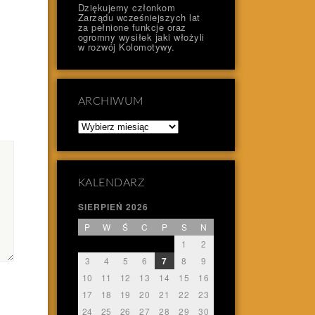
Dziękujemy członkom
Zarządu wcześniejszych lat
za pełnione funkcje oraz
ogromny wysiłek jaki włożyli
w rozwój Kolomotywy.
ARCHIWUM
Archiwum
KALENDARZ
SIERPIEŃ 2026
P
W
Ś
C
P
S
N
1
2
3
4
5
6
7
8
9
10
11
12
13
14
15
16
17
18
19
20
21
22
23
24
25
26
27
28
29
30