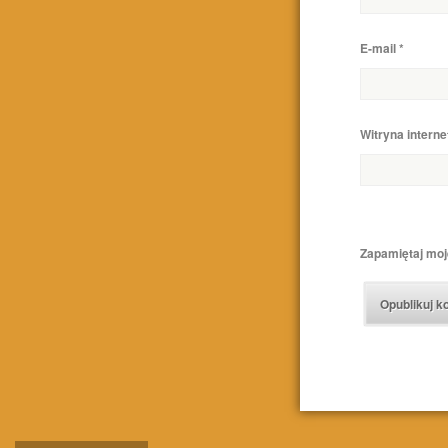
E-mail
*
Witryna intern
Zapamiętaj moj