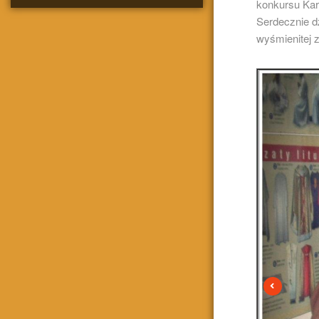
konkursu Kar
Serdecznie d
wyśmienitej 