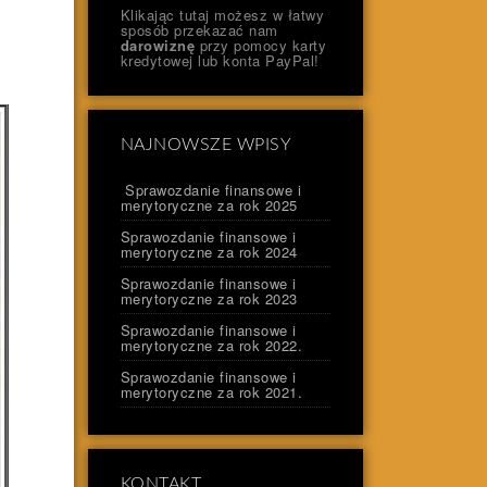
Klikając tutaj możesz w łatwy
sposób przekazać nam
darowiznę
przy pomocy karty
kredytowej lub konta PayPal!
NAJNOWSZE WPISY
Sprawozdanie finansowe i
merytoryczne za rok 2025
Sprawozdanie finansowe i
merytoryczne za rok 2024
Sprawozdanie finansowe i
merytoryczne za rok 2023
Sprawozdanie finansowe i
merytoryczne za rok 2022.
Sprawozdanie finansowe i
merytoryczne za rok 2021.
KONTAKT