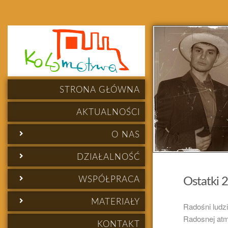
STRONA GŁÓWNA
AKTUALNOŚCI
O NAS
DZIAŁALNOŚĆ
WSPÓŁPRACA
Ostatki 
MATERIAŁY
Radośni ludzi
Radosnej atm
KONTAKT