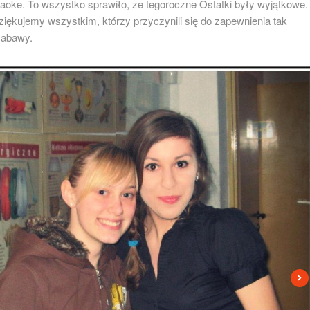
aoke. To wszystko sprawiło, ze tegoroczne Ostatki były wyjątkowe.
ziękujemy wszystkim, którzy przyczynili się do zapewnienia tak
zabawy.