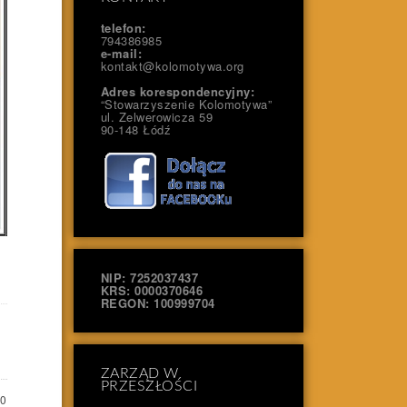
telefon:
794386985
e-mail:
kontakt@kolomotywa.org
Adres korespondencyjny:
“Stowarzyszenie Kolomotywa”
ul. Zelwerowicza 59
90-148 Łódź
NIP: 7252037437
KRS: 0000370646
REGON: 100999704
ZARZĄD W
PRZESZŁOŚCI
0