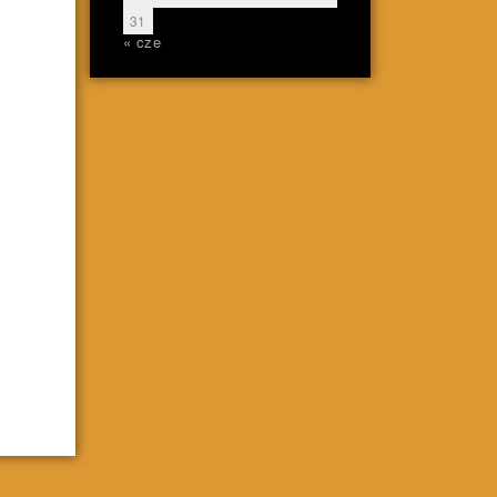
31
« cze