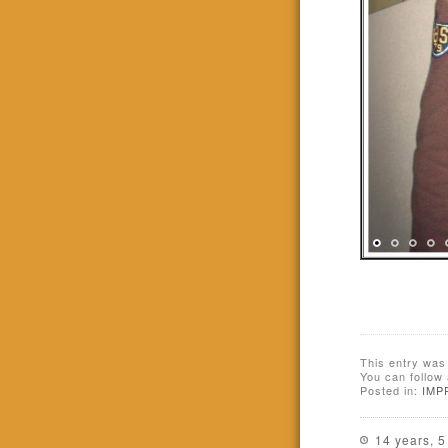
This entry was
You can follow
Posted in:
IMP
14 years, 