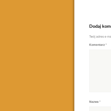
Dodaj kom
Twój adres e-ma
Komentarz
*
Nazwa
*