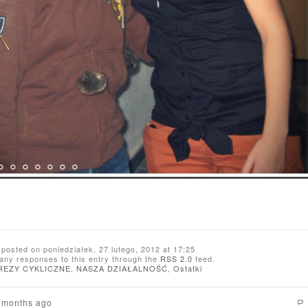
 posted on poniedziałek, 27 lutego, 2012 at 17:25
 any responses to this entry through the
RSS 2.0
feed.
REZY CYKLICZNE
,
NASZA DZIAŁALNOŚĆ
,
Ostatki
5 months ago