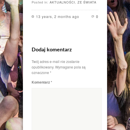
Posted in:
AKTUALNOŚCI
,
ZE ŚWIATA
13 years, 2 months ago
0
Dodaj komentarz
Twój adres e-mail nie zostanie
opublikowany.
Wymagane pola są
oznaczone
*
Komentarz
*