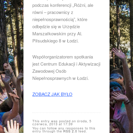
podczas konferencji „Różni, ale
równi – pracownicy z
niepełnosprawnością”, które
odbędzie się w Urzędzie
Marszałkowskim przy Al.
Piłsudskiego 8 w Łodzi.
Współorganizatorem spotkania
jest Centrum Edukacji i Aktywizacji
Zawodowej Osób
Niepełnosprawnych w Łodzi.
ZOBACZ JAK BYŁO
This entry was posted on środa, 5
czerwca, 2013 at 17:39
You can follow any responses to this
entry through the
RSS 2.0
feed.