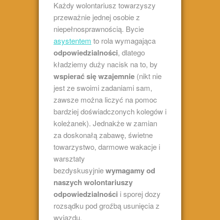
Każdy wolontariusz towarzyszy
przeważnie jednej osobie z
niepełnosprawnością. Bycie
asystentem
to rola wymagająca
odpowiedzialności
, dlatego
kładziemy duży nacisk na to, by
wspierać się wzajemnie
(nikt nie
jest ze swoimi zadaniami sam,
zawsze można liczyć na pomoc
bardziej doświadczonych kolegów i
koleżanek). Jednakże w zamian
za doskonałą zabawę, świetne
towarzystwo, darmowe wakacje i
warsztaty
bezdyskusyjnie
wymagamy od
naszych wolontariuszy
odpowiedzialności
i sporej dozy
rozsądku pod groźbą usunięcia z
wyjazdu.