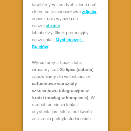
bawiliśmy w zeszłych latach rzuć
okiem na te facebookowe
z
djęcia
,
zobacz opis wyjazdu na
naszej
stronie
lub obejrzyj filmik promocyjny
naszej akcji
Myśl Inaczej –
Sulejów
!
Wyruszamy z Łodzi i tutaj
wracamy, zaś
25 lipca (sobota)
zapewniamy dla wolontariuszy
całodniowe warsztaty
szkoleniowo-integracyjne w
Łodzi (nocleg w komplecie)
. W
ramach pełnienia funkcji
asystenta jest także możliwość
zaliczenia praktyk studenckich.