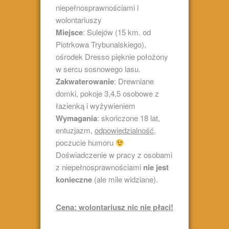
niepełnosprawnościami i
wolontariuszy
Miejsce
: Sulejów (15 km. od
Piotrkowa Trybunalskiego),
ośrodek Dresso pięknie położony
w sercu sosnowego lasu.
Zakwaterowanie
: Drewniane
domki, pokoje 3,4,5 osobowe z
łazienką i wyżywieniem
Wymagania
: skończone 18 lat,
entuzjazm,
odpowiedzialność
,
poczucie humoru
Doświadczenie w pracy z osobami
z niepełnosprawnościami
nie jest
konieczne
(ale mile widziane).
Cena: wolontariusz nic nie płaci!