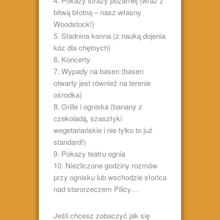
4. Pokazy straży pożarnej (wraz z
bitwą błotną – nasz własny
Woodstock!)
5. Stadnina konna (z nauką dojenia
kóz dla chętnych)
6. Koncerty
7. Wypady na basen (basen
otwarty jest również na terenie
ośrodka)
8. Grille i ogniska (banany z
czekoladą, szaszłyki
wegetariańskie i nie tylko to już
standard!)
9. Pokazy teatru ognia
10. Niezliczone godziny rozmów
przy ognisku lub wschodzie słońca
nad starorzeczem Pilicy…
Jeśli chcesz zobaczyć jak się