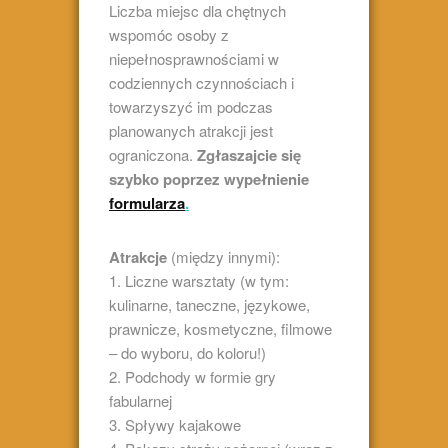
Liczba miejsc dla chętnych
wspomóc osoby z
niepełnosprawnościami w
codziennych czynnościach i
towarzyszyć im podczas
planowanych atrakcji jest
ograniczona.
Zgłaszajcie się
szybko poprzez wypełnienie
formularza
.
Atrakcje
(między innymi):
1. Liczne warsztaty (w tym:
kulinarne, taneczne, językowe,
prawnicze, kosmetyczne, filmowe
– do wyboru, do koloru!)
2. Podchody w formie gry
fabularnej
3. Spływy kajakowe